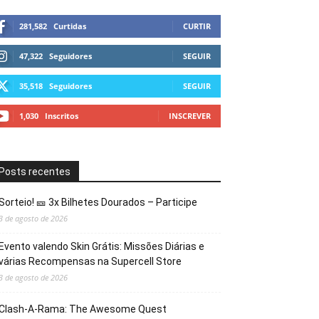
281,582
Curtidas
CURTIR
47,322
Seguidores
SEGUIR
35,518
Seguidores
SEGUIR
1,030
Inscritos
INSCREVER
Posts recentes
Sorteio! 🎫 3x Bilhetes Dourados – Participe
3 de agosto de 2026
Evento valendo Skin Grátis: Missões Diárias e
várias Recompensas na Supercell Store
3 de agosto de 2026
Clash-A-Rama: The Awesome Quest