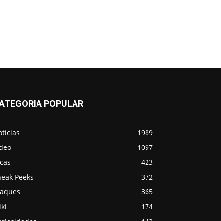
ATEGORIA POPULAR
tícias
1989
ídeo
1097
icas
423
neak Peeks
372
taques
365
ki
174