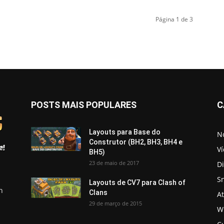
Página 1 de 3
POSTS MAIS POPULARES
C
Layouts para Base do
No
Construtor (BH2, BH3, BH4 e
V
BH5)
23 de maio de 2017
D
S
Layouts de CV7 para Clash of
h
Clans
A
29 de março de 2015
Wi