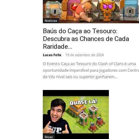
Notícias
Baús do Caça ao Tesouro:
Descubra as Chances de Cada
Raridade...
Lucas Felix
-
19 de setembro de 2024
O Evento Caça ao Tesouro do Clash of Clans é uma
oportunidade imperdível para jogadores com Centr
de Vila nível seis ou superior ganharem...
Dicas