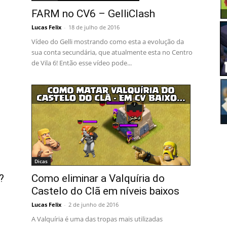
FARM no CV6 – GelliClash
Lucas Felix
-
18 de julho de 2016
Vídeo do Gelli mostrando como esta a evolução da
sua conta secundária, que atualmente esta no Centro
de Vila 6! Então esse vídeo pode...
Dicas
Como eliminar a Valquíria do
?
Castelo do Clã em níveis baixos
Lucas Felix
-
2 de junho de 2016
A Valquíria é uma das tropas mais utilizadas