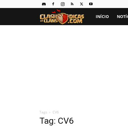
Clash
INÍCIO
NOTÍ
of
Clans
Dicas
Tags
CV6
Tag: CV6