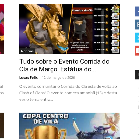
Notícias
Tudo sobre o Evento Corrida do
Clã de Março: Estátua do...
Lucas Felix
-
12 de março de 2026
al
O evento comunitário Corrida do Clã está de volta ao
ans
Clash of Clans! O evento começa amanhã (13) e desta
vez o tema entra...