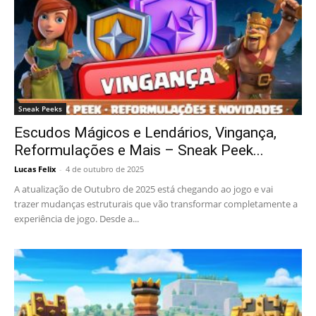
Sneak Peeks
Escudos Mágicos e Lendários, Vingança,
Reformulações e Mais – Sneak Peek...
Lucas Felix
-
4 de outubro de 2025
A atualização de Outubro de 2025 está chegando ao jogo e vai
trazer mudanças estruturais que vão transformar completamente a
experiência de jogo. Desde a...