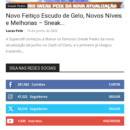
Sneak Peeks
Novo Feitiço Escudo de Gelo, Novos Níveis
e Melhorias – Sneak...
Lucas Felix
-
14 de junho de 2025
A Supercell começou a liberar os famosos Sneak Peeks da nova
atualização de Junho no Clash of Clans, e o primeiro já chegou
trazendo...
SIGA NAS REDES SOCIAIS
281,582
Curtidas
CURTIR
47,322
Seguidores
SEGUIR
35,518
Seguidores
SEGUIR
1,030
Inscritos
INSCREVER