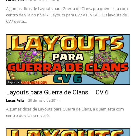
Algumas dicas de Layouts para Guerra de Clans, pra quem esta com
centro de vila no nível 7. Layouts para CV7 ATENÇÃO: Os layouts de
CV7 desta...
Layouts
Layouts para Guerra de Clans – CV 6
Lucas Felix
-
20 de maio de 2014
Algumas dicas de Layouts para Guerra de Clans, a quem esta com
centro de vila no nível 6.