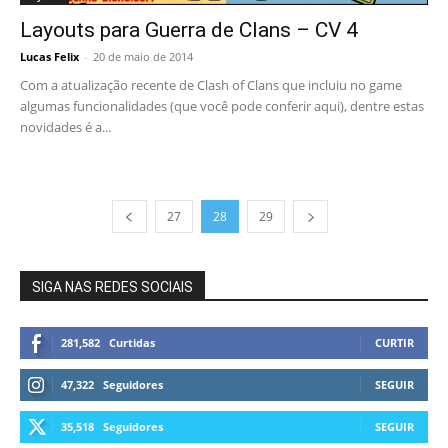
Layouts para Guerra de Clans – CV 4
Lucas Felix
-
20 de maio de 2014
Com a atualização recente de Clash of Clans que incluiu no game
algumas funcionalidades (que você pode conferir aqui), dentre estas
novidades é a...
27
28
29
SIGA NAS REDES SOCIAIS
281,582
Curtidas
CURTIR
47,322
Seguidores
SEGUIR
35,518
Seguidores
SEGUIR