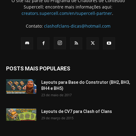
O site faz parte do Programa de Criadores de Conteúdo
Supercell; encontre mais informações aqui:
creators.supercell.com/en/supercell-partner
.
Contato:
clashofclans-dicas@hotmail.com
POSTS MAIS POPULARES
Layouts para Base do Construtor (BH2, BH3,
BH4 e BH5)
23 de maio de 2017
Layouts de CV7 para Clash of Clans
29 de março de 2015