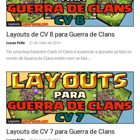
Layouts
Layouts de CV 8 para Guerra de Clans
Lucas Felix
-
21 de maio de 2014
Ter uma boa base em Clash of Clans é essencial, e qunado se fala no
modo de Guerra de Clans então nem se fala....
Layouts
Layouts de CV 7 para Guerra de Clans
Lucas Felix
-
20 de maio de 2014