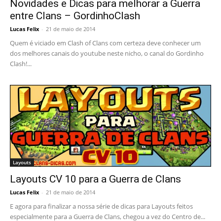
Novidades e Dicas para melhorar a Guerra
entre Clans – GordinhoClash
Lucas Felix
-
21 de maio de 2014
Quem é viciado em Clash of Clans com certeza deve conhecer um
dos melhores canais do youtube neste nicho, o canal do Gordinho
Clash!...
Layouts
Layouts CV 10 para a Guerra de Clans
Lucas Felix
-
21 de maio de 2014
E agora para finalizar a nossa série de dicas para Layouts feitos
especialmente para a Guerra de Clans, chegou a vez do Centro de...