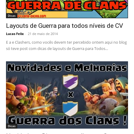
Dicas
Layouts de Guerra para todos níveis de CV
Lucas Felix
-
21 de maio de 2014
E a e Clashers, como vocês devem ter percebido ontem aqui no blog
só teve post com dicas de layouts de Guerra para Todos...
Dicas