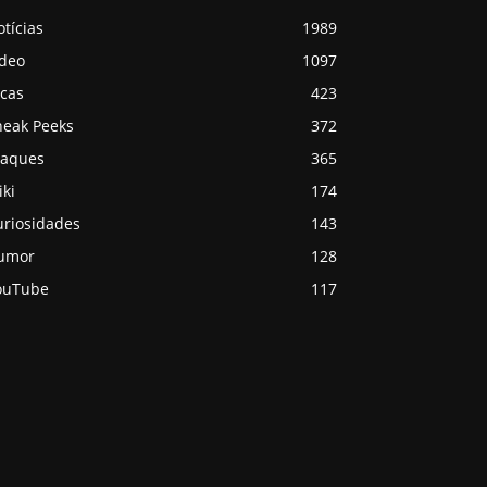
tícias
1989
ídeo
1097
icas
423
neak Peeks
372
taques
365
ki
174
uriosidades
143
umor
128
ouTube
117