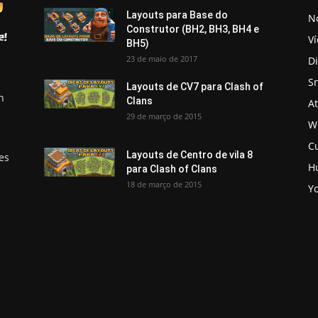
Layouts para Base do
No
Construtor (BH2, BH3, BH4 e
V
BH5)
23 de maio de 2017
D
S
Layouts de CV7 para Clash of
h
Clans
A
29 de março de 2015
Wi
C
Layouts de Centro de vila 8
es
H
para Clash of Clans
18 de março de 2015
Y