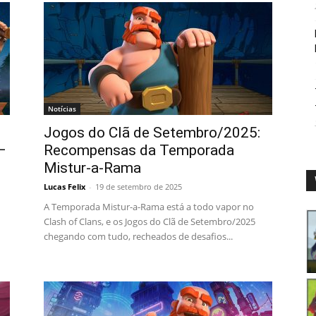
Notícias
Jogos do Clã de Setembro/2025:
–
Recompensas da Temporada
Mistur-a-Rama
Lucas Felix
-
19 de setembro de 2025
A Temporada Mistur-a-Rama está a todo vapor no
Clash of Clans, e os Jogos do Clã de Setembro/2025
chegando com tudo, recheados de desafios...