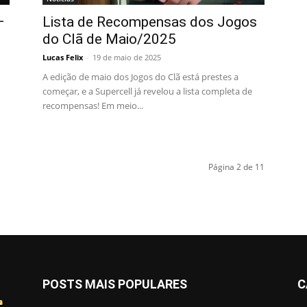
–
Lista de Recompensas dos Jogos
do Clã de Maio/2025
Lucas Felix
-
19 de maio de 2025
A edição de maio dos Jogos do Clã está prestes a
começar, e a Supercell já revelou a lista completa de
recompensas! Em meio...
Página 2 de 11
POSTS MAIS POPULARES
C