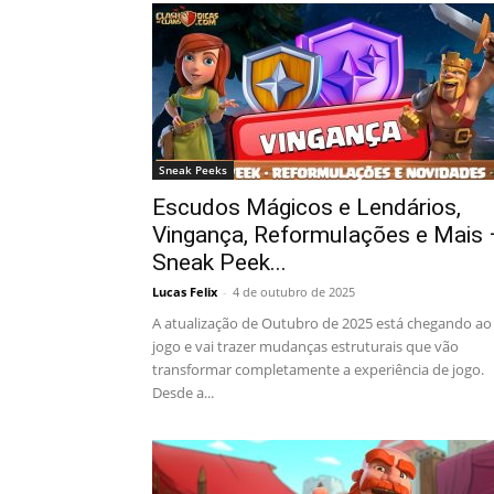
Sneak Peeks
Escudos Mágicos e Lendários,
Vingança, Reformulações e Mais 
Sneak Peek...
Lucas Felix
-
4 de outubro de 2025
A atualização de Outubro de 2025 está chegando ao
jogo e vai trazer mudanças estruturais que vão
transformar completamente a experiência de jogo.
Desde a...