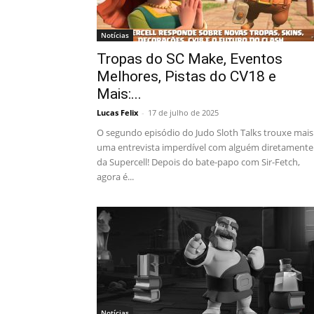
Notícias
Tropas do SC Make, Eventos
Melhores, Pistas do CV18 e
Mais:...
Lucas Felix
-
17 de julho de 2025
O segundo episódio do Judo Sloth Talks trouxe mais
uma entrevista imperdível com alguém diretamente
da Supercell! Depois do bate-papo com Sir-Fetch,
agora é...
Notícias