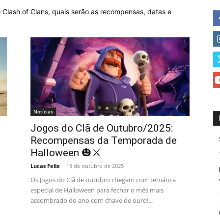
 Clash of Clans, quais serão as recompensas, datas e
Notícias
Jogos do Clã de Outubro/2025:
Recompensas da Temporada de
Halloween 🎃⚔️
Lucas Felix
-
19 de outubro de 2025
Os Jogos do Clã de outubro chegam com temática
especial de Halloween para fechar o mês mais
assombrado do ano com chave de ouro!...