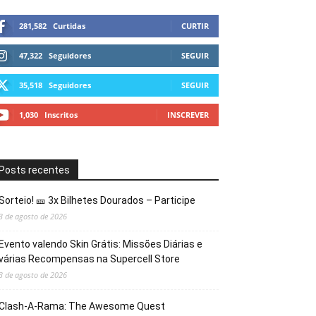
281,582
Curtidas
CURTIR
47,322
Seguidores
SEGUIR
35,518
Seguidores
SEGUIR
1,030
Inscritos
INSCREVER
Posts recentes
Sorteio! 🎫 3x Bilhetes Dourados – Participe
3 de agosto de 2026
Evento valendo Skin Grátis: Missões Diárias e
várias Recompensas na Supercell Store
3 de agosto de 2026
Clash-A-Rama: The Awesome Quest