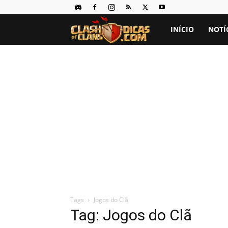
Clash
INÍCIO
NOTÍ
of
Clans
Dicas
Tags
Jogos do Clã
Tag: Jogos do Clã