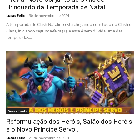
Brinquedo da Temporada de Natal
Lucas Felix
-
30 de novembro de 2024
A temporada de Clash Natalino está chegando com tudo no Clash of
Clans, iniciando segunda-feira (1), e essa é sem dúvida uma das
temporadas...
Sneak Peeks
Reformulação dos Heróis, Salão dos Heróis
e o Novo Príncipe Servo...
Lucas Felix
-
24 de novembro de 2024