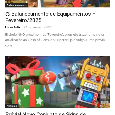
Balanceamento
⚖️ Balanceamento de Equipamentos –
Fevereiro/2025
Lucas Felix
-
22 de janeiro de 2025
Ei chefe! 👋 O próximo mês (Fevereiro), promete trazer uma nova
atualização ao Clash of Clans, e a Supercell já divulgou uma prévia
com...
Notícias
Prévia! Novo Conjunto de Skins de