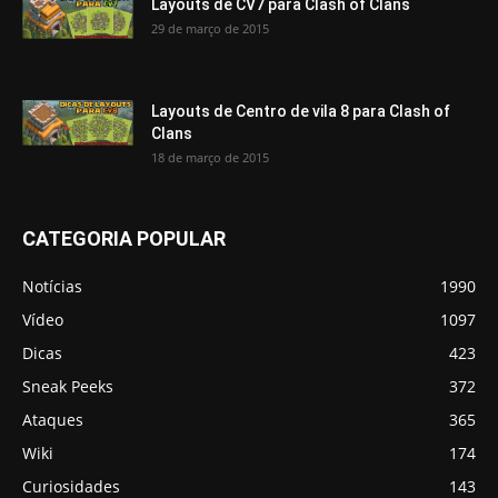
Layouts de CV7 para Clash of Clans
29 de março de 2015
Layouts de Centro de vila 8 para Clash of
Clans
18 de março de 2015
CATEGORIA POPULAR
Notícias
1990
Vídeo
1097
Dicas
423
Sneak Peeks
372
Ataques
365
Wiki
174
Curiosidades
143