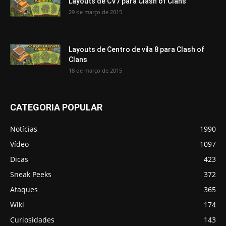
Layouts de CV7 para Clash of Clans
29 de março de 2015
Layouts de Centro de vila 8 para Clash of
Clans
18 de março de 2015
CATEGORIA POPULAR
Notícias
1990
Vídeo
1097
Dicas
423
Sneak Peeks
372
Ataques
365
Wiki
174
Curiosidades
143