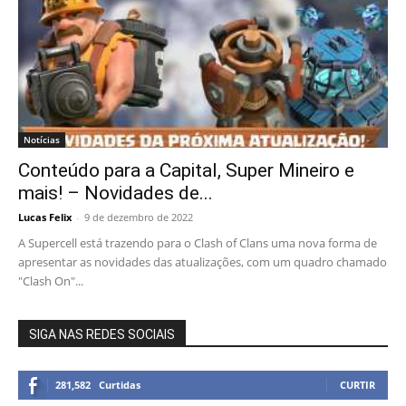
Notícias
Conteúdo para a Capital, Super Mineiro e
mais! – Novidades de...
Lucas Felix
-
9 de dezembro de 2022
A Supercell está trazendo para o Clash of Clans uma nova forma de
apresentar as novidades das atualizações, com um quadro chamado
"Clash On"...
SIGA NAS REDES SOCIAIS
281,582
Curtidas
CURTIR