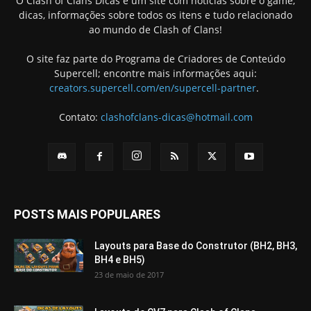
O Clash of Clans Dicas é um site com notícias sobre o game,
dicas, informações sobre todos os itens e tudo relacionado
ao mundo de Clash of Clans!
O site faz parte do Programa de Criadores de Conteúdo
Supercell; encontre mais informações aqui:
creators.supercell.com/en/supercell-partner
.
Contato:
clashofclans-dicas@hotmail.com
POSTS MAIS POPULARES
Layouts para Base do Construtor (BH2, BH3,
BH4 e BH5)
23 de maio de 2017