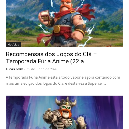
Notícias
Recompensas dos Jogos do Clã –
Temporada Fúria Anime (22 a...
Lucas Felix
-
19 de junho de 2026
A temporada Fúria Anime está a todo vapor e agora contando com
mais uma edição dos Jogos do Clã, e desta vez a Supercell...