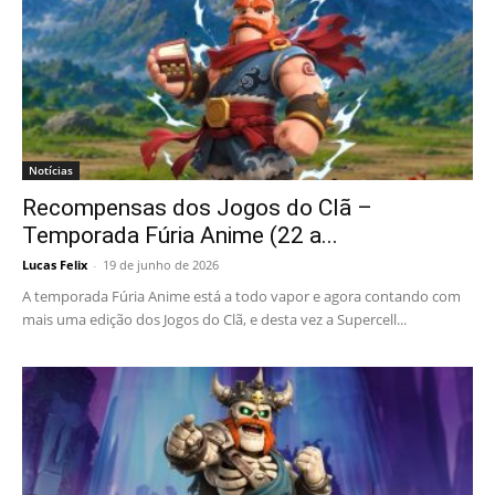
Notícias
Recompensas dos Jogos do Clã –
Temporada Fúria Anime (22 a...
Lucas Felix
-
19 de junho de 2026
A temporada Fúria Anime está a todo vapor e agora contando com
mais uma edição dos Jogos do Clã, e desta vez a Supercell...