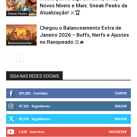
Novos Níveis e Mais: Sneak Peeks da
Atualização! ⚔️🏆
Sneak Peeks
Chegou o Balanceamento Extra de
Janeiro 2026 – Buffs, Nerfs e Ajustes
no Ranqueado ⚖️🔥
Balanceamento
SIGA NAS REDES SOCIAIS
281,582
Curtidas
CURTIR
47,322
Seguidores
SEGUIR
35,518
Seguidores
SEGUIR
1,030
Inscritos
INSCREVER