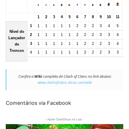
1
2
3
4
5
6
7
8
9
10
11
12
1
1
2
3
1
1
1
1
2
2
4
5
6
Nível do
1
1
1
1
1
2
2
2
3
3
4
5
2
Lançador
1
1
1
1
1
1
2
2
2
3
4
4
3
de
Troncos
4
1
1
1
1
1
1
2
2
2
3
3
4
Confira a
Wiki
completa de Clash of Clans no link abaixo:
www.clashofclans-dicas.com/wiki
Comentários via Facebook
- Apoie ClashDicas na Loja -