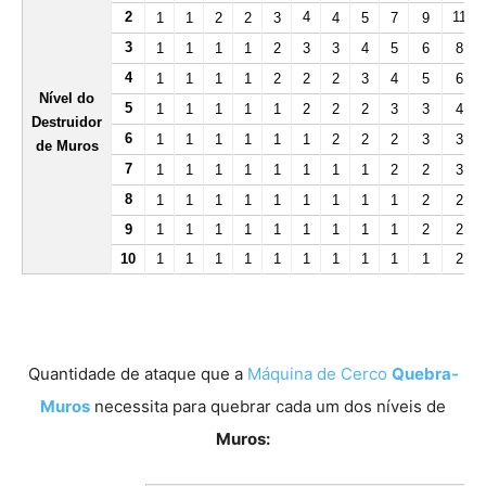
2
4
11
1
1
2
2
3
4
5
7
9
3
1
1
1
1
2
3
3
4
5
6
8
4
1
1
1
1
2
2
2
3
4
5
6
Nível do
5
1
1
1
1
1
2
2
2
3
3
4
Destruidor
6
1
1
1
1
1
1
2
2
2
3
3
de Muros
7
1
1
1
1
1
1
1
1
2
2
3
8
1
1
1
1
1
1
1
1
1
2
2
9
1
1
1
1
1
1
1
1
1
2
2
10
1
1
1
1
1
1
1
1
1
1
2
Quantidade de ataque que a
Máquina de Cerco
Quebra-
Muros
necessita para quebrar cada um dos níveis de
Muros: