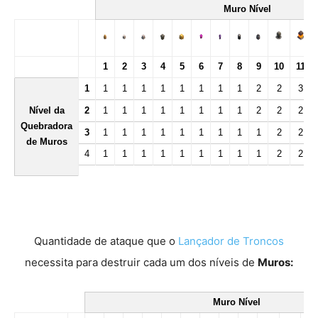
Muro
Nível
1
2
3
4
5
6
7
8
9
10
11
1
1
1
1
1
1
1
1
1
2
2
3
1
1
1
1
1
1
1
2
2
Nível da
2
1
2
Quebradora
1
1
1
1
1
1
1
1
1
2
2
3
de Muros
4
1
1
1
1
1
1
1
1
1
2
2
Quantidade de ataque que o
Lançador de Troncos
necessita para destruir cada um dos níveis de
Muros:
Muro
Nível