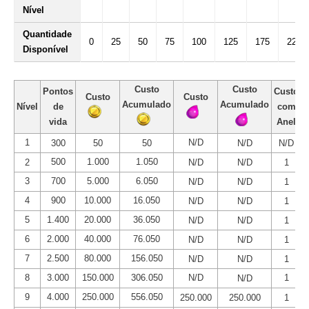
Nível
Quantidade
0
25
50
75
100
125
175
225
Disponível
Custo
Custo
Pontos
Custo
N
Custo
Custo
Acumulado
Acumulado
Nível
de
com
vida
Anel
1
N/D
300
50
50
N/D
N/D
500
1.000
1.050
2
N/D
N/D
1
3
700
5.000
6.050
N/D
N/D
1
4
900
10.000
16.050
N/D
N/D
1
5
1.400
20.000
36.050
N/D
N/D
1
6
2.000
40.000
76.050
N/D
N/D
1
7
2.500
80.000
156.050
N/D
N/D
1
8
3.000
150.000
306.050
N/D
1
N/D
9
4.000
250.000
556.050
250.000
250.000
1