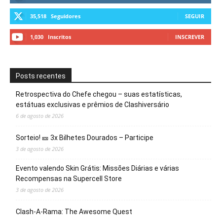
35,518
Seguidores
SEGUIR
1,030
Inscritos
INSCREVER
Posts recentes
Retrospectiva do Chefe chegou – suas estatísticas,
estátuas exclusivas e prêmios de Clashiversário
6 de agosto de 2026
Sorteio! 🎫 3x Bilhetes Dourados – Participe
3 de agosto de 2026
Evento valendo Skin Grátis: Missões Diárias e várias
Recompensas na Supercell Store
3 de agosto de 2026
Clash-A-Rama: The Awesome Quest