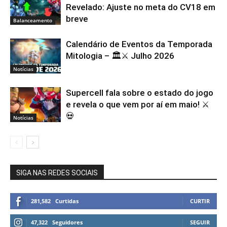
Revelado: Ajuste no meta do CV18 em
breve
Balanceamento
Calendário de Eventos da Temporada
Mitologia – 🏛️⚔️ Julho 2026
Notícias
Supercell fala sobre o estado do jogo
e revela o que vem por aí em maio! ⚔️
💀
Notícias
SIGA NAS REDES SOCIAIS
281,582
Curtidas
CURTIR
47,322
Seguidores
SEGUIR