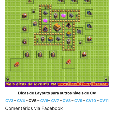
Dicas de Layouts para outros níveis de CV:
CV3
–
CV4
– CV5 –
CV6
–
CV7
–
CV8
–
CV9
–
CV10
–
CV11
Comentários via Facebook