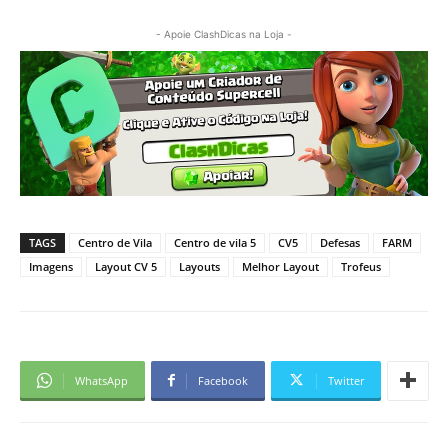
- Apoie ClashDicas na Loja -
TAGS
Centro de Vila
Centro de vila 5
CV5
Defesas
FARM
Imagens
Layout CV 5
Layouts
Melhor Layout
Trofeus
WhatsApp
Facebook
Twitter