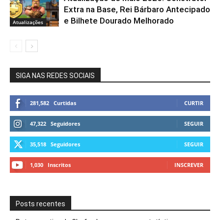
Extra na Base, Rei Bárbaro Antecipado
e Bilhete Dourado Melhorado
Atualizações
SIGA NAS REDES SOCIAIS
281,582
Curtidas
CURTIR
47,322
Seguidores
SEGUIR
35,518
Seguidores
SEGUIR
1,030
Inscritos
INSCREVER
Posts recentes