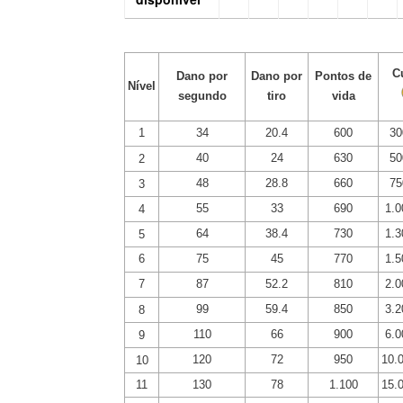
C
Dano por
Dano por
Pontos de
Nível
segundo
tiro
vida
1
34
20.4
600
30
40
24
630
50
2
48
28.8
660
75
3
55
33
690
1.0
4
64
38.4
730
1.3
5
6
75
45
770
1.5
7
87
52.2
810
2.0
99
59.4
850
3.2
8
110
66
900
6.0
9
120
72
950
10.
10
11
130
78
1.100
15.