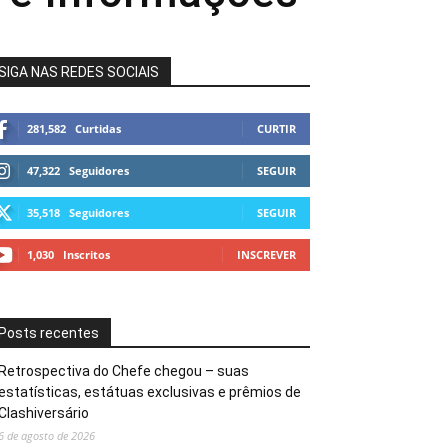
SIGA NAS REDES SOCIAIS
281,582
Curtidas
CURTIR
47,322
Seguidores
SEGUIR
35,518
Seguidores
SEGUIR
1,030
Inscritos
INSCREVER
Posts recentes
Retrospectiva do Chefe chegou – suas
estatísticas, estátuas exclusivas e prêmios de
Clashiversário
6 de agosto de 2026