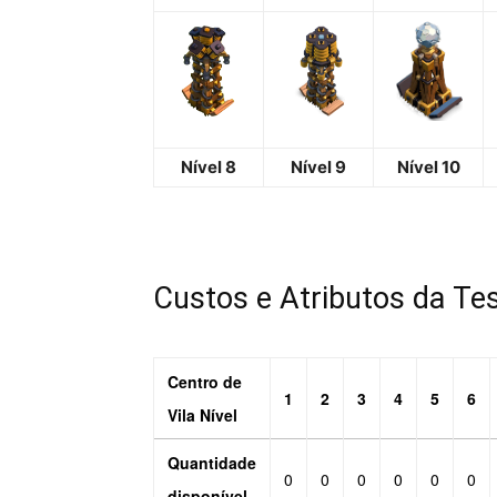
Nível 8
Nível 9
Nível 10
Custos e Atributos da Tes
Centro de
1
2
3
4
5
6
Vila Nível
Quantidade
0
0
0
0
0
0
disponível