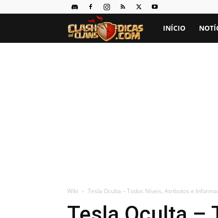
Clash
INÍCIO
NOTÍ
of
Clans
Dicas
Wiki
Tesla Oculta – Todos Níveis, Atributos e Inform
Tesla Oculta – 