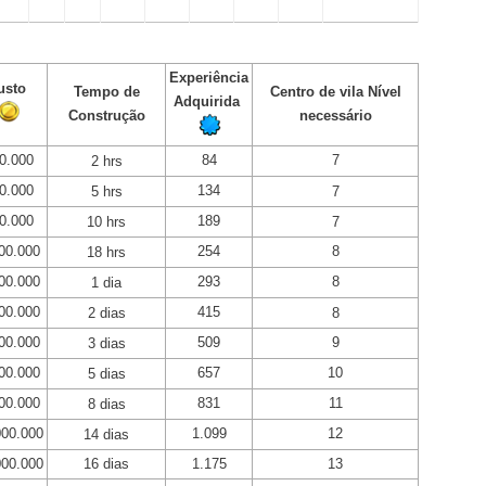
Experiência
usto
Tempo de
Centro de vila Nível
Adquirida
Construção
necessário
0.000
84
7
2 hrs
0.000
134
5 hrs
7
0.000
189
10 hrs
7
00.000
254
8
18 hrs
00.000
293
8
1 dia
00.000
415
2 dias
8
00.000
509
9
3 dias
00.000
657
10
5 dias
00.000
831
11
8 dias
000.000
1.099
12
14 dias
000.000
16 dias
1.175
13