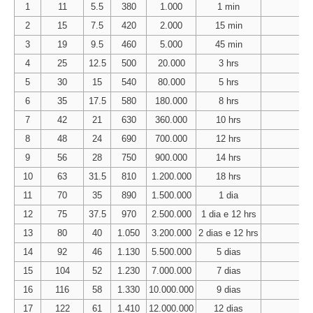
1
11
5.5
380
1.000
1 min
2
15
7.5
420
2.000
15 min
4
3
19
9.5
460
5.000
45 min
5
4
25
12.5
500
20.000
3 hrs
1
5
30
15
540
80.000
5 hrs
1
6
35
17.5
580
180.000
8 hrs
1
7
42
21
630
360.000
10 hrs
2
8
48
24
690
700.000
12 hrs
2
9
56
28
750
900.000
14 hrs
2
10
63
31.5
810
1.200.000
18 hrs
2
11
70
35
890
1.500.000
1 dia
3
12
75
37.5
970
2.500.000
1 dia e 12 hrs
4
13
80
40
1.050
3.200.000
2 dias e 12 hrs
5
14
92
46
1.130
5.500.000
5 dias
7
15
104
52
1.230
7.000.000
7 dias
8
16
116
58
1.330
10.000.000
9 dias
9
17
122
61
1.410
12.000.000
12 dias
1.