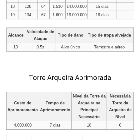
18
128
64
1.510
14.000.000
15 dias
1.
19
134
67
1.600
16.000.000
16 dias
1.
Velocidade de
Alcance
Tipo de dano
Tipo de tropa alvejada
Ataque
10
0.5s
Alvo único
Terrestre e aéreo
Torre Arqueira Aprimorada
Nível da Torre da
Necessária
Custo de
Tempo de
Arqueira na
Torre da
Aprimoramento
Aprimoramento
Principal
Arqueira de
Necessário
Nível
4.000.000
7 dias
10
6