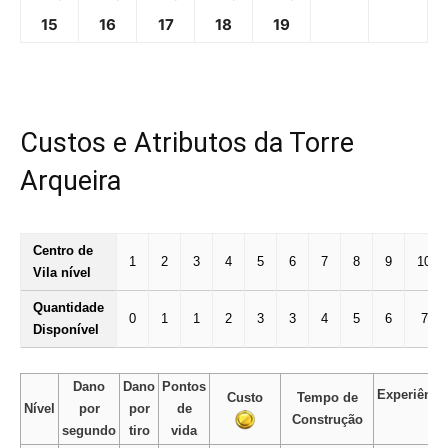
15
16
17
18
19
Custos e Atributos da Torre
Arqueira
Centro de
1
2
3
4
5
6
7
8
9
10
Vila nível
Quantidade
0
1
1
2
3
3
4
5
6
7
Disponível
Dano
Dano
Pontos
Experiênci
Custo
Tempo de
Nível
por
por
de
Construção
segundo
tiro
vida