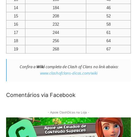
14
184
46
15
208
52
16
232
58
17
244
61
18
256
64
19
268
67
Confira a
Wiki
completa de Clash of Clans no link abaixo:
www.clashofclans-dicas.com/wiki
Comentários via Facebook
- Apoie ClashDicas na Loja -