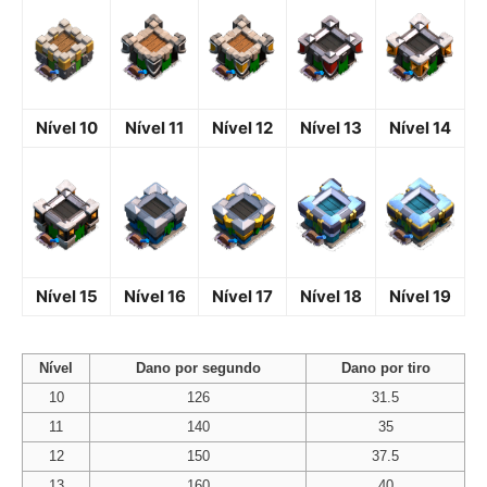
Nível 10
Nível 11
Nível 12
Nível 13
Nível 14
Nível 15
Nível 16
Nível 17
Nível 18
Nível 19
Nível
Dano por segundo
Dano por tiro
10
126
31.5
11
140
35
12
150
37.5
13
160
40