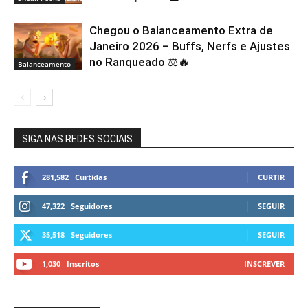
Chegou o Balanceamento Extra de
Janeiro 2026 – Buffs, Nerfs e Ajustes
no Ranqueado ⚖️🔥
Balanceamento
SIGA NAS REDES SOCIAIS
281,582
Curtidas
CURTIR
47,322
Seguidores
SEGUIR
35,518
Seguidores
SEGUIR
1,030
Inscritos
INSCREVER