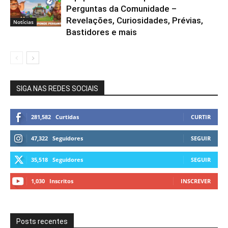
Perguntas da Comunidade –
Revelações, Curiosidades, Prévias,
Notícias
Bastidores e mais
SIGA NAS REDES SOCIAIS
281,582
Curtidas
CURTIR
47,322
Seguidores
SEGUIR
35,518
Seguidores
SEGUIR
1,030
Inscritos
INSCREVER
Posts recentes