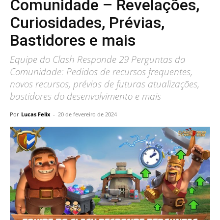
Comunidade – Revelações,
Curiosidades, Prévias,
Bastidores e mais
Equipe do Clash Responde 29 Perguntas da
Comunidade: Pedidos de recursos frequentes,
novos recursos, prévias de futuras atualizações,
bastidores do desenvolvimento e mais
Por
Lucas Felix
-
20 de fevereiro de 2024