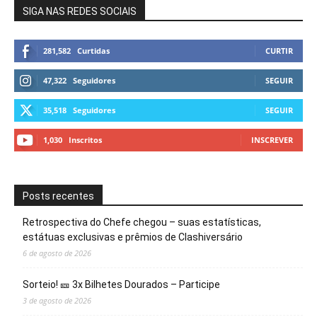
SIGA NAS REDES SOCIAIS
281,582
Curtidas
CURTIR
47,322
Seguidores
SEGUIR
35,518
Seguidores
SEGUIR
1,030
Inscritos
INSCREVER
Posts recentes
Retrospectiva do Chefe chegou – suas estatísticas,
estátuas exclusivas e prêmios de Clashiversário
6 de agosto de 2026
Sorteio! 🎫 3x Bilhetes Dourados – Participe
3 de agosto de 2026