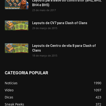
Layouts para Base do Construtor (BH2, BH3,
BH4 e BH5)
23 de maio de 2017
Layouts de CV7 para Clash of Clans
29 de março de 2015
Layouts de Centro de vila 8 para Clash of
Clans
18 de março de 2015
CATEGORIA POPULAR
Notícias
1990
Vídeo
1097
Dicas
423
Sneak Peeks
372