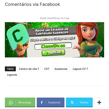
Comentários via Facebook
- Apoie ClashDicas na Loja -
TAGS
Centro de vila 7
CV7
Gustovow
Layout CV 7
Layouts
WhatsApp
Facebook
Twitter