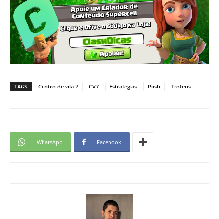
TAGS
Centro de vila 7
CV7
Estrategias
Push
Trofeus
WhatsApp
Facebook