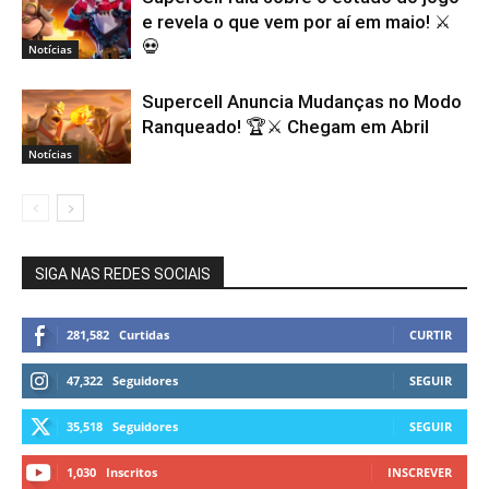
e revela o que vem por aí em maio! ⚔️
💀
Notícias
Supercell Anuncia Mudanças no Modo
Ranqueado! 🏆⚔️ Chegam em Abril
Notícias
SIGA NAS REDES SOCIAIS
281,582
Curtidas
CURTIR
47,322
Seguidores
SEGUIR
35,518
Seguidores
SEGUIR
1,030
Inscritos
INSCREVER