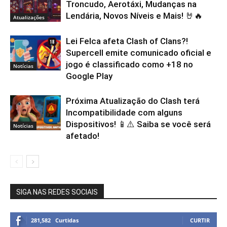
Troncudo, Aerotáxi, Mudanças na
Lendária, Novos Níveis e Mais! 🤘🔥
Atualizações
Lei Felca afeta Clash of Clans?!
Supercell emite comunicado oficial e
jogo é classificado como +18 no
Notícias
Google Play
Próxima Atualização do Clash terá
Incompatibilidade com alguns
Dispositivos! 📱⚠️ Saiba se você será
Notícias
afetado!
SIGA NAS REDES SOCIAIS
281,582
Curtidas
CURTIR