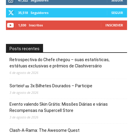
47,322
Seguidores
SEGUIR
35,518
Seguidores
SEGUIR
1,030
Inscritos
INSCREVER
Posts recentes
Retrospectiva do Chefe chegou – suas estatísticas,
estátuas exclusivas e prêmios de Clashiversário
6 de agosto de 2026
Sorteio! 🎫 3x Bilhetes Dourados – Participe
3 de agosto de 2026
Evento valendo Skin Grátis: Missões Diárias e várias
Recompensas na Supercell Store
3 de agosto de 2026
Clash-A-Rama: The Awesome Quest