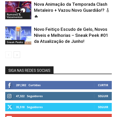
Nova Animação da Temporada Clash
Metaleiro + Vazou Novo Guardião!? 🎸
Rumores &
🔥
Vazamentos
Novo Feitiço Escudo de Gelo, Novos
Níveis e Melhorias – Sneak Peek #01
da Atualização de Junho!
Sneak Peeks
SIGA NAS REDES SOCIAIS
281,582
Curtidas
CURTIR
47,322
Seguidores
SEGUIR
35,518
Seguidores
SEGUIR