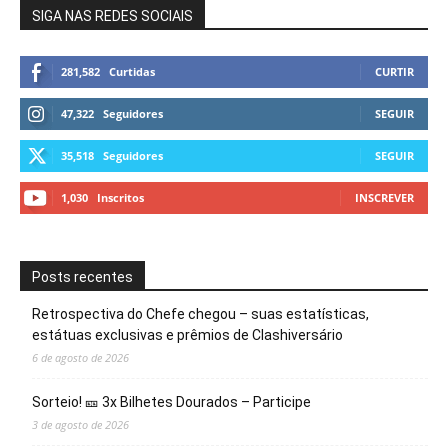
SIGA NAS REDES SOCIAIS
281,582
Curtidas
CURTIR
47,322
Seguidores
SEGUIR
35,518
Seguidores
SEGUIR
1,030
Inscritos
INSCREVER
Posts recentes
Retrospectiva do Chefe chegou – suas estatísticas,
estátuas exclusivas e prêmios de Clashiversário
6 de agosto de 2026
Sorteio! 🎫 3x Bilhetes Dourados – Participe
3 de agosto de 2026