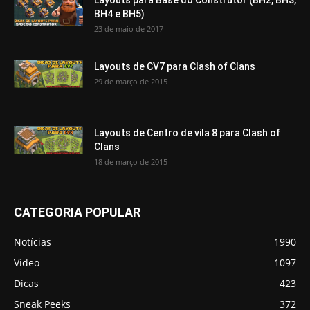
Layouts para Base do Construtor (BH2, BH3,
BH4 e BH5)
23 de maio de 2017
Layouts de CV7 para Clash of Clans
29 de março de 2015
Layouts de Centro de vila 8 para Clash of
Clans
18 de março de 2015
CATEGORIA POPULAR
Notícias
1990
Vídeo
1097
Dicas
423
Sneak Peeks
372