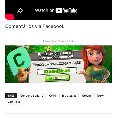
Comentários via Facebook
- Apoie ClashDicas na Loja -
TAGS
Centro de vila 10
CV10
Estrategias
Golem
Nery
Valquíria