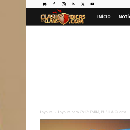
Clash
INÍCIO
NOTÍ
of
Clans
Dicas
Layouts
Layouts para CV12: FARM, PUSH & Guerra