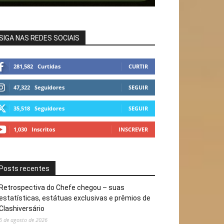
SIGA NAS REDES SOCIAIS
281,582
Curtidas
CURTIR
47,322
Seguidores
SEGUIR
35,518
Seguidores
SEGUIR
1,030
Inscritos
INSCREVER
Posts recentes
Retrospectiva do Chefe chegou – suas
estatísticas, estátuas exclusivas e prêmios de
Clashiversário
6 de agosto de 2026