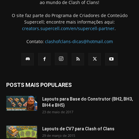
ao mundo de Clash of Clans!
O site faz parte do Programa de Criadores de Conteúdo
Supercell; encontre mais informações aqui:
creators.supercell.com/en/supercell-partner
.
Contato:
clashofclans-dicas@hotmail.com
POSTS MAIS POPULARES
Layouts para Base do Construtor (BH2, BH3,
BH4 e BH5)
23 de maio de 2017
Layouts de CV7 para Clash of Clans
29 de março de 2015