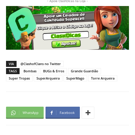
- Apoie ClashDicas na Loja -
VIA
@ClashofClans no Twitter
TAGS
Bombas
BUGs & Erros
Grande Guardião
Super Tropas
SuperArqueira
SuperMago
Torre Arqueira
WhatsApp
Facebook