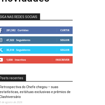
SIGA NAS REDES SOCIAIS
281,582
Curtidas
CURTIR
47,322
Seguidores
SEGUIR
35,518
Seguidores
SEGUIR
1,030
Inscritos
INSCREVER
Posts recentes
Retrospectiva do Chefe chegou – suas
estatísticas, estátuas exclusivas e prêmios de
Clashiversário
6 de agosto de 2026