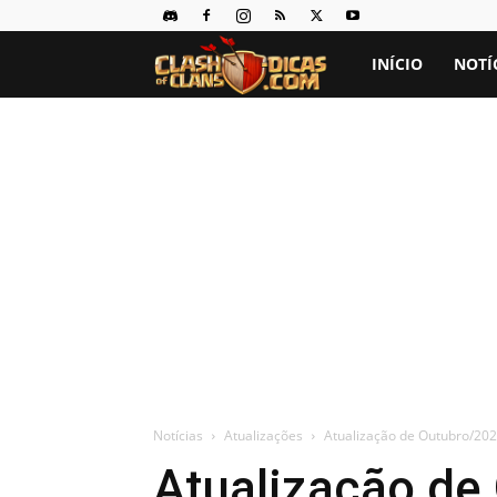
Clash
INÍCIO
NOTÍ
of
Clans
Dicas
Notícias
Atualizações
Atualização de Outubro/202
Atualização de