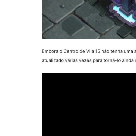
Embora o Centro de Vila 15 não tenha uma a
atualizado várias vezes para torná-lo ainda