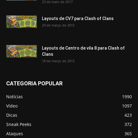
23 de maio de 2017
Layouts de CV7 para Clash of Clans
29 de março de 2015
Layouts de Centro de vila 8 para Clash of
Clans
18 de março de 2015
CATEGORIA POPULAR
Notícias
1990
Vídeo
1097
Dicas
423
Sneak Peeks
372
Ataques
365