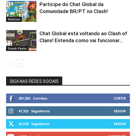
Participe do Chat Global da
Comunidade BR/PT no Clash!
Notícias
Chat Global está voltando ao Clash of
Clans! Entenda como vai funcionar…
Sneak Peeks
SIGA NAS REDES SOCIAIS
281,582
Curtidas
CURTIR
47,322
Seguidores
SEGUIR
35,518
Seguidores
SEGUIR