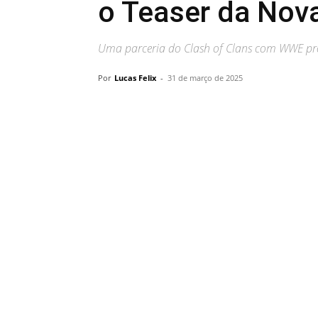
o Teaser da Nov
Uma parceria do Clash of Clans com WWE pro
Por
Lucas Felix
-
31 de março de 2025