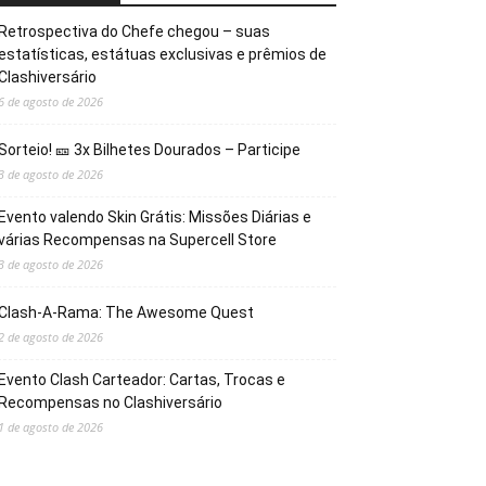
Retrospectiva do Chefe chegou – suas
estatísticas, estátuas exclusivas e prêmios de
Clashiversário
6 de agosto de 2026
Sorteio! 🎫 3x Bilhetes Dourados – Participe
3 de agosto de 2026
Evento valendo Skin Grátis: Missões Diárias e
várias Recompensas na Supercell Store
3 de agosto de 2026
Clash-A-Rama: The Awesome Quest
2 de agosto de 2026
Evento Clash Carteador: Cartas, Trocas e
Recompensas no Clashiversário
1 de agosto de 2026