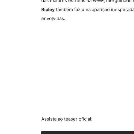
das maiores estrelas da WWE, mergulhado n
Ripley
também faz uma aparição inesperada
envolvidas.
Assista ao teaser oficial: