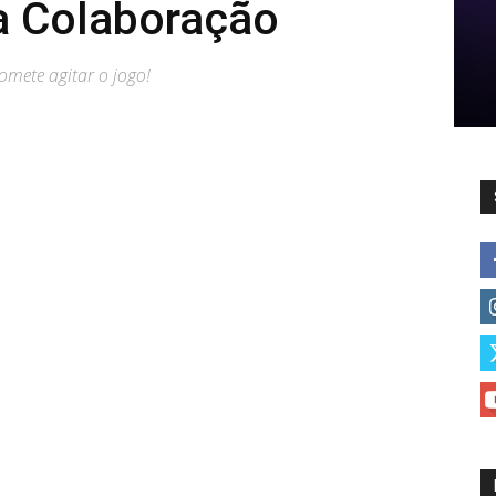
a Colaboração
mete agitar o jogo!