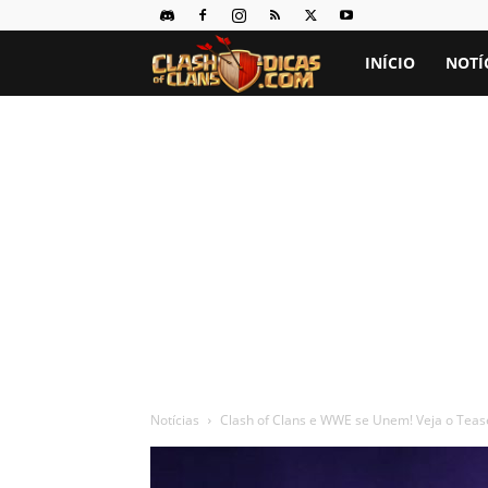
Clash
INÍCIO
NOTÍ
of
Clans
Dicas
Notícias
Clash of Clans e WWE se Unem! Veja o Tease