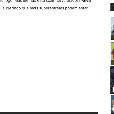
o jogo. Mas ele não está sozinho! A lutadora
Rhea
, sugerindo que mais superestrelas podem estar