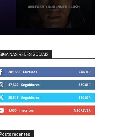
SIGA NAS REDES SOCIAIS
281,582
Curtidas
CURTIR
47,322
Seguidores
SEGUIR
35,518
Seguidores
SEGUIR
1,030
Inscritos
INSCREVER
Posts recentes