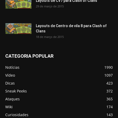
Layouts de CV7 para Clash of Clans
29 de março de 2015
Layouts de Centro de vila 8 para Clash of
Clans
18 de março de 2015
CATEGORIA POPULAR
Notícias
1990
Vídeo
1097
Dicas
423
Sneak Peeks
372
Ataques
365
Wiki
174
Curiosidades
143