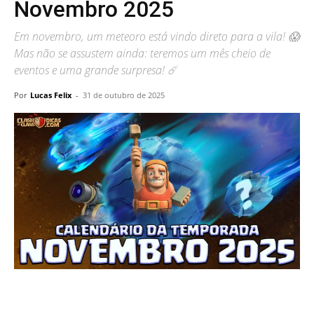
Novembro 2025
Em novembro, um meteoro está vindo direto para a vila! 😱
Mas não se assustem ainda: teremos um mês cheio de
eventos e uma grande surpresa! ☄️
Por
Lucas Felix
-
31 de outubro de 2025