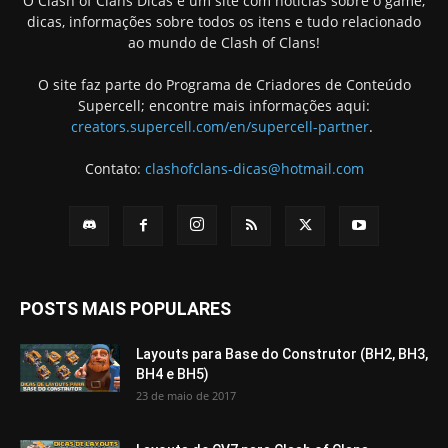
O Clash of Clans Dicas é um site com notícias sobre o game,
dicas, informações sobre todos os itens e tudo relacionado
ao mundo de Clash of Clans!
O site faz parte do Programa de Criadores de Conteúdo
Supercell; encontre mais informações aqui:
creators.supercell.com/en/supercell-partner
.
Contato:
clashofclans-dicas@hotmail.com
POSTS MAIS POPULARES
Layouts para Base do Construtor (BH2, BH3,
BH4 e BH5)
23 de maio de 2017