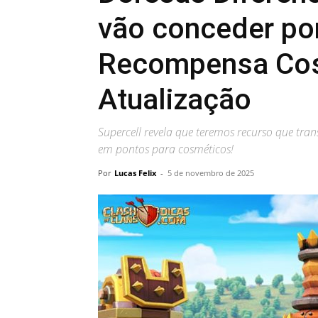
vão conceder po
Recompensa Cos
Atualização
Supercell revela que teremos recurso que tra
em pontos para cosméticos!
Por
Lucas Felix
-
5 de novembro de 2025