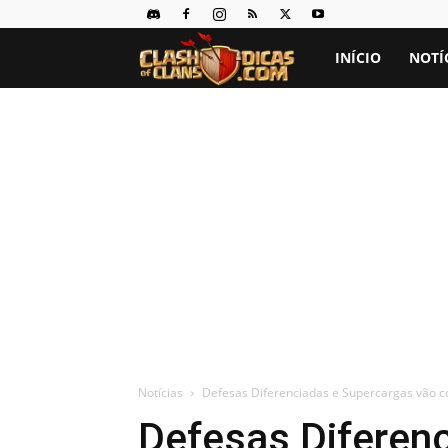
Clash
INÍCIO
NOTÍ
of
Clans
Dicas
Notícias
Defesas Diferenciadas e Supercargas vão 
Defesas Diferen