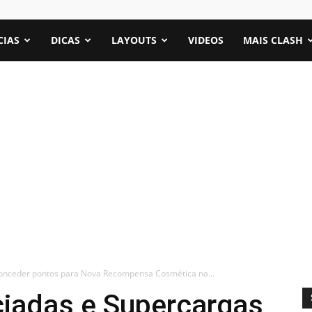
CIAS
DICAS
LAYOUTS
VIDEOS
MAIS CLASH
conceder pontos para Nova Recompensa Cosmética na...
ciadas e Supercargas