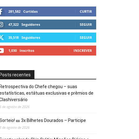
281,582
Curtidas
CURTIR
47,322
Seguidores
SEGUIR
35,518
Seguidores
SEGUIR
1,030
Inscritos
INSCREVER
Posts recentes
Retrospectiva do Chefe chegou – suas
estatísticas, estátuas exclusivas e prêmios de
Clashiversário
6 de agosto de 2026
Sorteio! 🎫 3x Bilhetes Dourados – Participe
3 de agosto de 2026