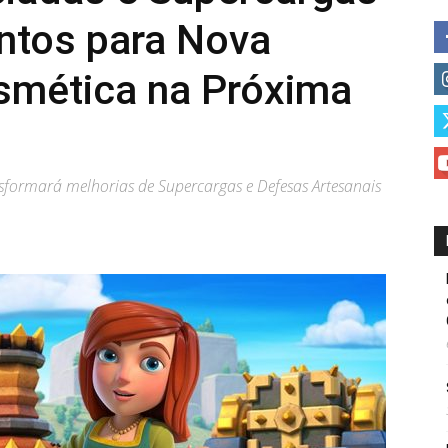
ntos para Nova
mética na Próxima
nsformará melhorias de Supercargas e Defesas Artesanais