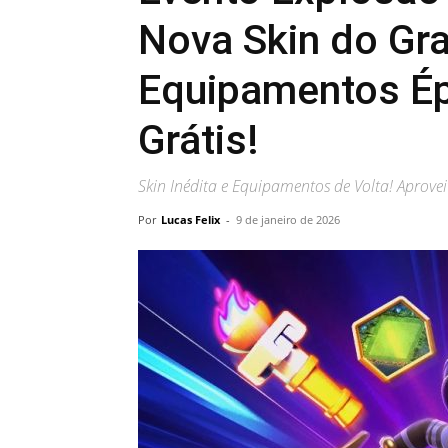
Nova Skin do Gr
Equipamentos Ép
Grátis!
Skin Inédita e Equipamentos de Volta! Aprovei
Por
Lucas Felix
-
9 de janeiro de 2026