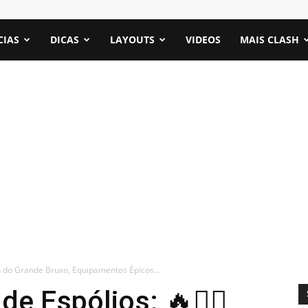
CIAS
DICAS
LAYOUTS
VIDEOS
MAIS CLASH
in do Grande Bruxo, Equipamentos Épicos...
e Espólios: 🔥🧙‍♂️