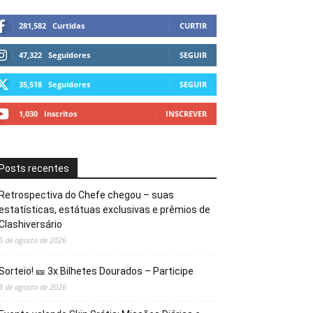
281,582
Curtidas
CURTIR
47,322
Seguidores
SEGUIR
35,518
Seguidores
SEGUIR
1,030
Inscritos
INSCREVER
Posts recentes
Retrospectiva do Chefe chegou – suas
estatísticas, estátuas exclusivas e prêmios de
Clashiversário
6 de agosto de 2026
Sorteio! 🎫 3x Bilhetes Dourados – Participe
3 de agosto de 2026