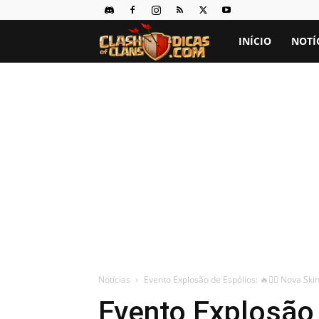
Clash
INÍCIO
NOTÍ
of
Clans
Dicas
Notícias
Evento Explosão de Espólios: 🔥🧙‍♂️ Nova Sk
Evento Explosão d