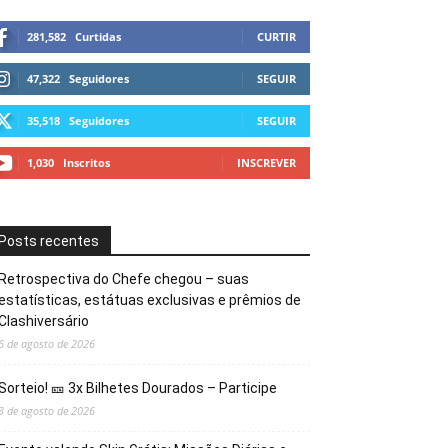
281,582
Curtidas
CURTIR
47,322
Seguidores
SEGUIR
35,518
Seguidores
SEGUIR
1,030
Inscritos
INSCREVER
Posts recentes
Retrospectiva do Chefe chegou – suas
estatísticas, estátuas exclusivas e prêmios de
Clashiversário
6 de agosto de 2026
Sorteio! 🎫 3x Bilhetes Dourados – Participe
3 de agosto de 2026