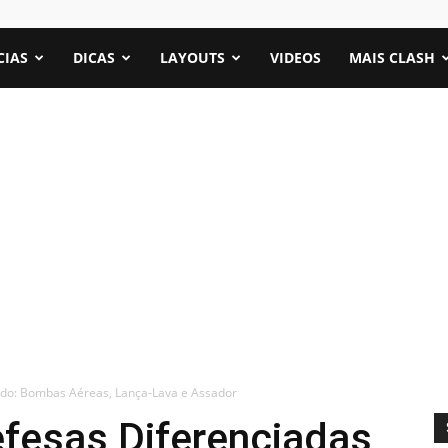
CIAS
DICAS
LAYOUTS
VIDEOS
MAIS CLASH
ado: Bombas Aéreas, Lança-Lava e Assador
efesas Diferenciadas