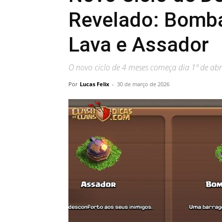
Revelado: Bomba
Lava e Assador
O novo ciclo de 4 meses começa dia 1º de abr
Por
Lucas Felix
-
30 de março de 2026