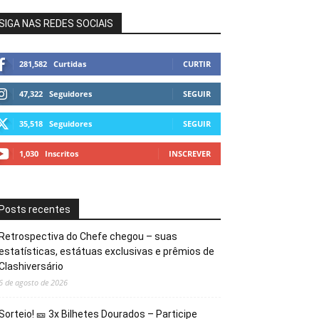
SIGA NAS REDES SOCIAIS
281,582
Curtidas
CURTIR
47,322
Seguidores
SEGUIR
35,518
Seguidores
SEGUIR
1,030
Inscritos
INSCREVER
Posts recentes
Retrospectiva do Chefe chegou – suas
estatísticas, estátuas exclusivas e prêmios de
Clashiversário
6 de agosto de 2026
Sorteio! 🎫 3x Bilhetes Dourados – Participe