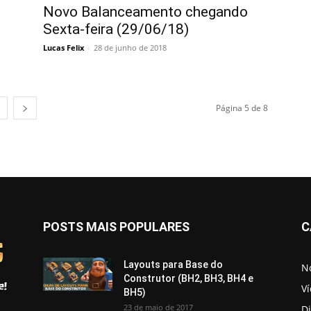
Novo Balanceamento chegando
Sexta-feira (29/06/18)
Lucas Felix
-
28 de junho de 2018
Página 5 de 8
POSTS MAIS POPULARES
C
Layouts para Base do
No
Construtor (BH2, BH3, BH4 e
V
BH5)
23 de maio de 2017
D