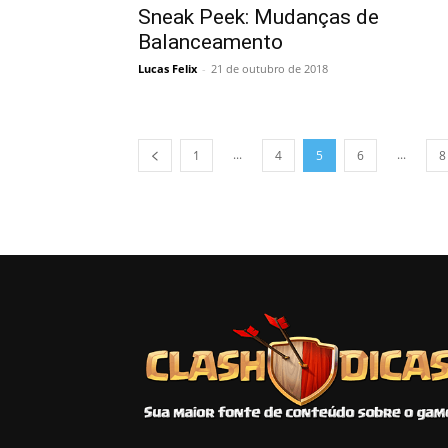
Sneak Peek: Mudanças de
Balanceamento
Lucas Felix
-
21 de outubro de 2018
...
...
1
4
5
6
8