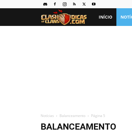
Clash
INÍCIO
NOTÍ
of
Clans
Dicas
Notícias
Balanceamento
Página 5
BALANCEAMENTO