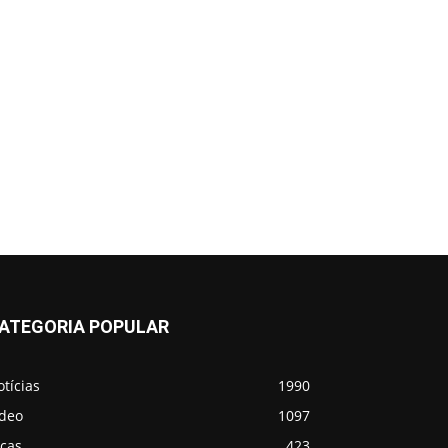
ATEGORIA POPULAR
tícias
1990
ídeo
1097
icas
423