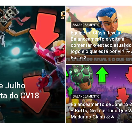
BALANCEAMENTO
Equipe do Clash Revela
Balanceamento e volta a
comentar o estado atual do
jogo e o que está por vir! 🎯
Parte 2
e Julho
eta do CV18
BALANCEAMENTO
Balanceamento de Janeiro 
– Buffs, Nerfs e Tudo Que V
Mudar no Clash ⚖️🔥