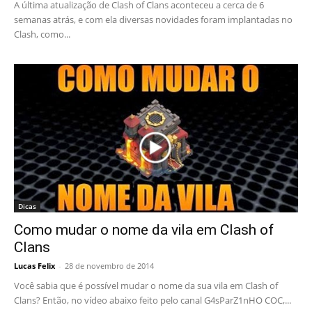
A última atualização de Clash of Clans aconteceu a cerca de 6
semanas atrás, e com ela diversas novidades foram implantadas no
Clash, como...
Dicas
Como mudar o nome da vila em Clash of
Clans
Lucas Felix
-
28 de novembro de 2014
Você sabia que é possível mudar o nome da sua vila em Clash of
Clans? Então, no vídeo abaixo feito pelo canal G4sParZ1nHO COC,...