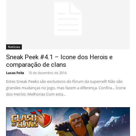
Notícias
Sneak Peek #4.1 – Icone dos Herois e
comparação de clans
Lucas Felix
-
10 de dezembro de 2014
Estes Sneak Peeks são exclusivos do fórum da supercell! Não são
grandes mudanças no jogo, mas fazem a diferença. Confira... Ícone
dos Heróis: Melhorias Com esta...