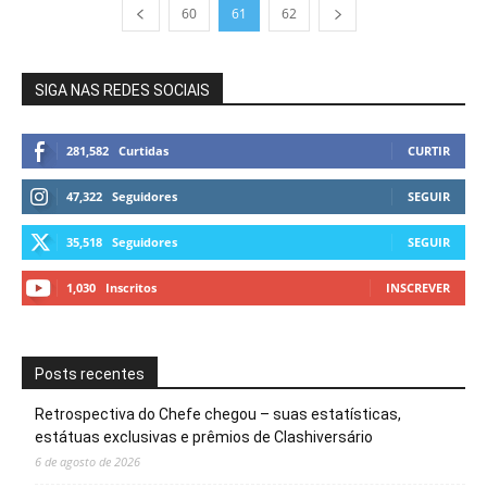
60
61
62
SIGA NAS REDES SOCIAIS
281,582
Curtidas
CURTIR
47,322
Seguidores
SEGUIR
35,518
Seguidores
SEGUIR
1,030
Inscritos
INSCREVER
Posts recentes
Retrospectiva do Chefe chegou – suas estatísticas,
estátuas exclusivas e prêmios de Clashiversário
6 de agosto de 2026