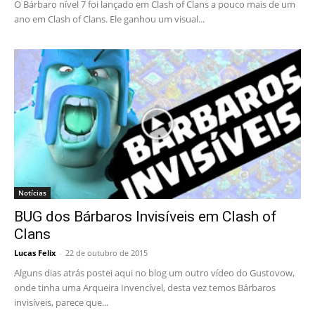
O Bárbaro nível 7 foi lançado em Clash of Clans a pouco mais de um
ano em Clash of Clans. Ele ganhou um visual...
Notícias
BUG dos Bárbaros Invisíveis em Clash of
Clans
Lucas Felix
-
22 de outubro de 2015
Alguns dias atrás postei aqui no blog um outro vídeo do Gustovow,
onde tinha uma Arqueira Invencível, desta vez temos Bárbaros
invisíveis, parece que...