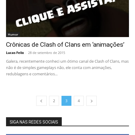
Humor
Crônicas de Clash of Clans em ‘animações’
Lucas Felix
-
28 de setembro de 2015
Galera, recentemente conheci um ótimo canal de Clash of Clans, mas
não é de simples gameplays não, ele conta com animações,
redublagens e comentários...
2
3
4
SIGA NAS REDES SOCIAIS