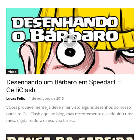
Vídeo
Desenhando um Bárbaro em Speedart –
GelliClash
Lucas Felix
-
1 de outubro de 2015
Vocês provavelmente já devem ter visto alguns desenhos do nosso
parceiro GelliClash aqui no blog, mas recentemente ele adquiriu uma
mesa digitalizadora e resolveu fazer...