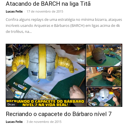
Atacando de BARCH na liga Titã
Lucas Felix
-
17 de novembro de 2015
Confira alguns replays de uma estratégia no mínima bizarra, ataques
incríveis usando Arqueiras e Bárbaros (BARCH) em ligas acima de 4k
de troféus, na...
Dicas
Recriando o capacete do Bárbaro nível 7
Lucas Felix
-
3 de novembro de 2015