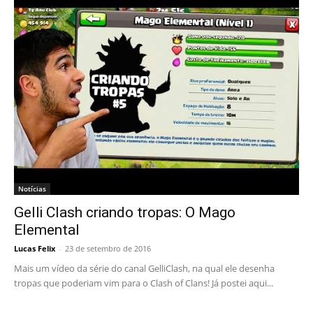
Notícias
Gelli Clash criando tropas: O Mago
Elemental
Lucas Felix
-
23 de setembro de 2016
Mais um vídeo da série do canal GelliClash, na qual ele desenha
tropas que poderiam vim para o Clash of Clans! Já postei aqui...