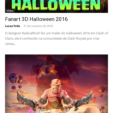
Vídeo
Fanart 3D Halloween 2016
Lucas Felix
-
31 de outubro de 2016
O designer RadicalRosh fez um trailer do Halloween 2016 em Clash of
Clans, ele é conhecido na comunidade de Clash Royale por criar
várias...