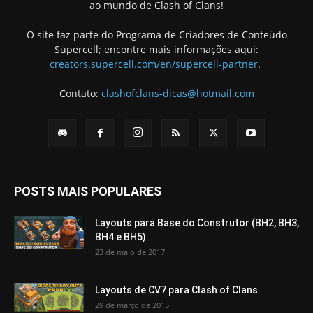
ao mundo de Clash of Clans!
O site faz parte do Programa de Criadores de Conteúdo
Supercell; encontre mais informações aqui:
creators.supercell.com/en/supercell-partner
.
Contato:
clashofclans-dicas@hotmail.com
POSTS MAIS POPULARES
Layouts para Base do Construtor (BH2, BH3,
BH4 e BH5)
23 de maio de 2017
Layouts de CV7 para Clash of Clans
29 de março de 2015