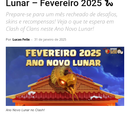
Lunar – Fevereiro 2025 🐍
Prepare-se para um mês recheado de desafios,
skins e recompensas! Veja o que te espera em
Clash of Clans neste Ano Novo Lunar!
Por
Lucas Felix
-
31 de janeiro de 2025
Ano Novo Lunar no Clash!