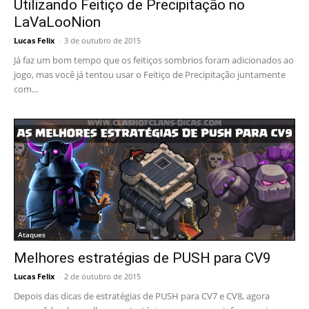
Utilizando Feitiço de Precipitação no
LaVaLooNion
Lucas Felix
-
3 de outubro de 2015
Já faz um bom tempo que os feitiços sombrios foram adicionados ao
jogo, mas você já tentou usar o Feitiço de Precipitação juntamente
com...
Ataques
Melhores estratégias de PUSH para CV9
Lucas Felix
-
2 de outubro de 2015
Depois das dicas de estratégias de PUSH para CV7 e CV8, agora