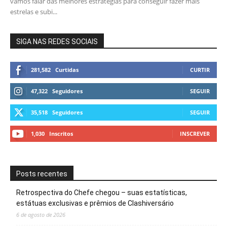
vamos falar das melhores estratégias para conseguir fazer mais
estrelas e subi...
SIGA NAS REDES SOCIAIS
281,582
Curtidas
CURTIR
47,322
Seguidores
SEGUIR
35,518
Seguidores
SEGUIR
1,030
Inscritos
INSCREVER
Posts recentes
Retrospectiva do Chefe chegou – suas estatísticas,
estátuas exclusivas e prêmios de Clashiversário
6 de agosto de 2026