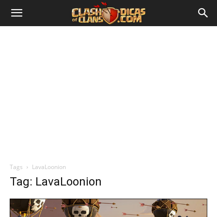
Tags
LavaLoonion
Tag: LavaLoonion