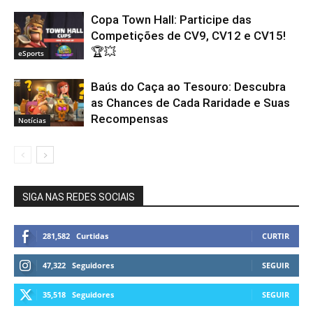
Copa Town Hall: Participe das
Competições de CV9, CV12 e CV15!
🏆💥
eSports
Baús do Caça ao Tesouro: Descubra
as Chances de Cada Raridade e Suas
Recompensas
Notícias
SIGA NAS REDES SOCIAIS
281,582
Curtidas
CURTIR
47,322
Seguidores
SEGUIR
35,518
Seguidores
SEGUIR