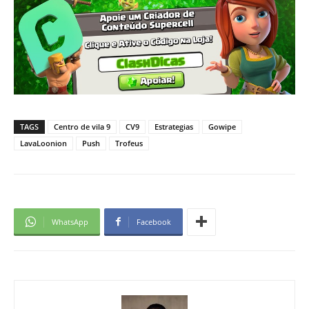
TAGS
Centro de vila 9
CV9
Estrategias
Gowipe
LavaLoonion
Push
Trofeus
WhatsApp
Facebook