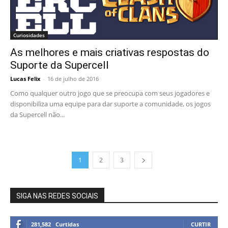
Curiosidades
As melhores e mais criativas respostas do
Suporte da Supercell
Lucas Felix
-
16 de julho de 2016
Como qualquer outro jogo que se preocupa com seus jogadores e
disponibiliza uma equipe para dar suporte a comunidade, os jogos
da Supercell não...
1
2
3
SIGA NAS REDES SOCIAIS
281,582
Curtidas
CURTIR