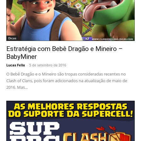
Dicas
Estratégia com Bebê Dragão e Mineiro –
BabyMiner
Lucas Felix
-
5 de setembro de 2016
O Bebê Dragão e o Mineiro são tropas consideradas recentes no
Clash of Clans, pois foram adicionados na atualização de maio de
2016. Mas...