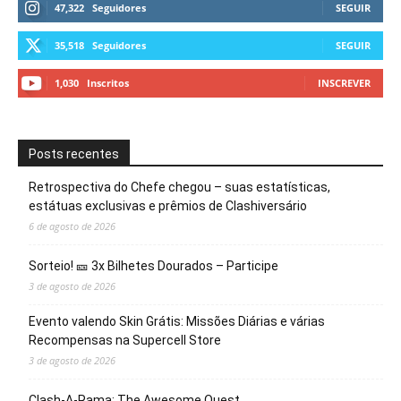
47,322
Seguidores
SEGUIR
35,518
Seguidores
SEGUIR
1,030
Inscritos
INSCREVER
Posts recentes
Retrospectiva do Chefe chegou – suas estatísticas,
estátuas exclusivas e prêmios de Clashiversário
6 de agosto de 2026
Sorteio! 🎫 3x Bilhetes Dourados – Participe
3 de agosto de 2026
Evento valendo Skin Grátis: Missões Diárias e várias
Recompensas na Supercell Store
3 de agosto de 2026
Clash-A-Rama: The Awesome Quest