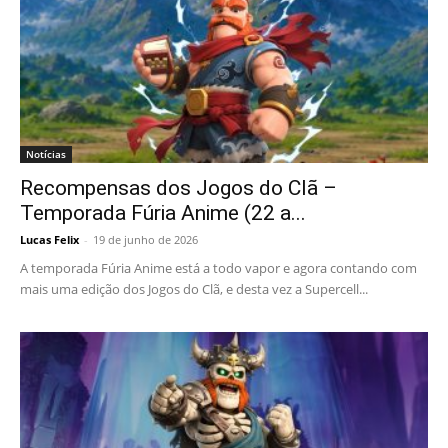
Notícias
Recompensas dos Jogos do Clã –
Temporada Fúria Anime (22 a...
Lucas Felix
-
19 de junho de 2026
A temporada Fúria Anime está a todo vapor e agora contando com
mais uma edição dos Jogos do Clã, e desta vez a Supercell...