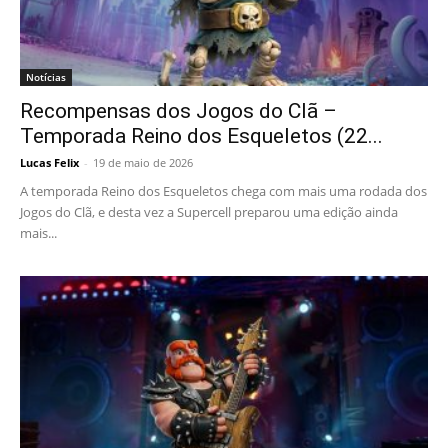
Notícias
Recompensas dos Jogos do Clã –
Temporada Reino dos Esqueletos (22...
Lucas Felix
-
19 de maio de 2026
A temporada Reino dos Esqueletos chega com mais uma rodada dos
Jogos do Clã, e desta vez a Supercell preparou uma edição ainda
mais...