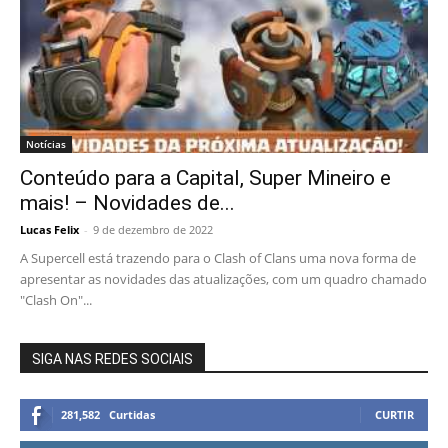
Notícias
Conteúdo para a Capital, Super Mineiro e
mais! – Novidades de...
Lucas Felix
-
9 de dezembro de 2022
A Supercell está trazendo para o Clash of Clans uma nova forma de
apresentar as novidades das atualizações, com um quadro chamado
"Clash On"...
SIGA NAS REDES SOCIAIS
281,582
Curtidas
CURTIR