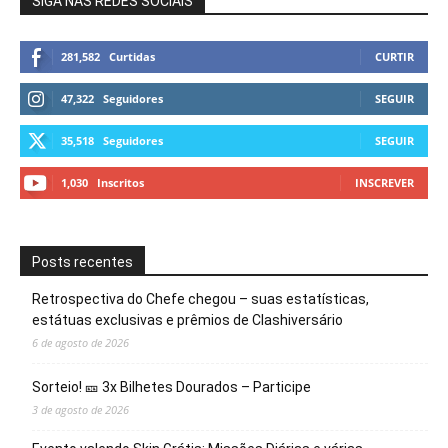
SIGA NAS REDES SOCIAIS
281,582
Curtidas
CURTIR
47,322
Seguidores
SEGUIR
35,518
Seguidores
SEGUIR
1,030
Inscritos
INSCREVER
Posts recentes
Retrospectiva do Chefe chegou – suas estatísticas,
estátuas exclusivas e prêmios de Clashiversário
6 de agosto de 2026
Sorteio! 🎫 3x Bilhetes Dourados – Participe
3 de agosto de 2026