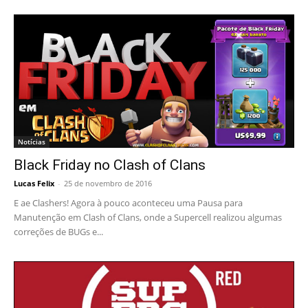
Notícias
Black Friday no Clash of Clans
Lucas Felix
-
25 de novembro de 2016
E ae Clashers! Agora à pouco aconteceu uma Pausa para
Manutenção em Clash of Clans, onde a Supercell realizou algumas
correções de BUGs e...