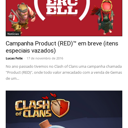
Notícias
Campanha Product (RED)™ em breve (itens
especiais vazados)
Lucas Felix
-
17 de novembro de 2016
No ano passado tivemos no Clash of Clans uma campanha chamada
"Product (RED)", onde todo valor arrecadado com a venda de Gemas
de um...