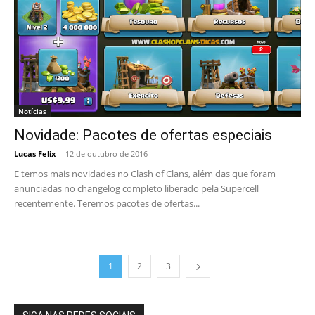
Notícias
Novidade: Pacotes de ofertas especiais
Lucas Felix
-
12 de outubro de 2016
E temos mais novidades no Clash of Clans, além das que foram
anunciadas no changelog completo liberado pela Supercell
recentemente. Teremos pacotes de ofertas...
1
2
3