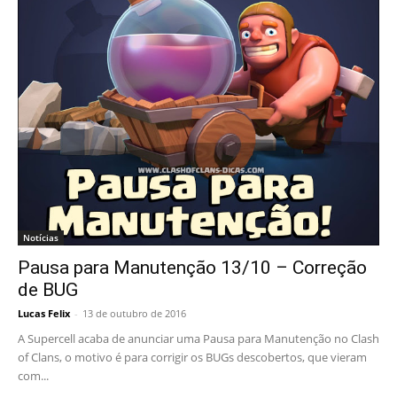
Notícias
Pausa para Manutenção 13/10 – Correção
de BUG
Lucas Felix
-
13 de outubro de 2016
A Supercell acaba de anunciar uma Pausa para Manutenção no Clash
of Clans, o motivo é para corrigir os BUGs descobertos, que vieram
com...