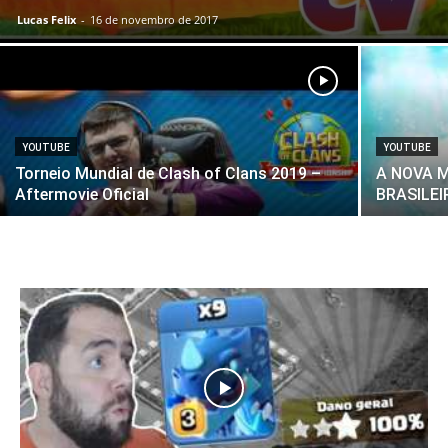
Lucas Felix
-
16 de novembro de 2017
YOUTUBE
YOUTUBE
Torneio Mundial de Clash of Clans 2019 –
A NOVA 
Aftermovie Oficial
BRASILEIR