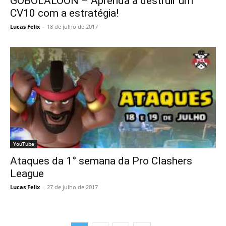
GOBOLALOON – Aprenda a destruir um
CV10 com a estratégia!
Lucas Felix
-
18 de julho de 2017
YouTube
Ataques da 1° semana da Pro Clashers
League
Lucas Felix
-
27 de julho de 2017