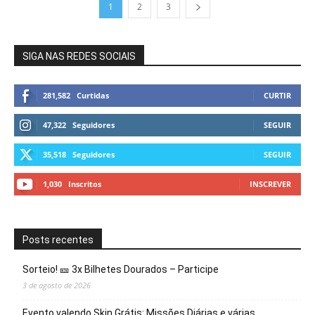
1
2
3
SIGA NAS REDES SOCIAIS
281,582
Curtidas
CURTIR
47,322
Seguidores
SEGUIR
35,518
Seguidores
SEGUIR
1,030
Inscritos
INSCREVER
Posts recentes
Sorteio! 🎫 3x Bilhetes Dourados – Participe
3 de agosto de 2026
Evento valendo Skin Grátis: Missões Diárias e várias