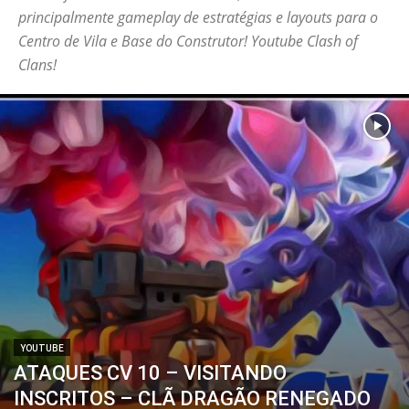
principalmente gameplay de estratégias e layouts para o
Centro de Vila e Base do Construtor! Youtube Clash of
Clans!
YOUTUBE
ATAQUES CV 10 – VISITANDO
INSCRITOS – CLÃ DRAGÃO RENEGADO