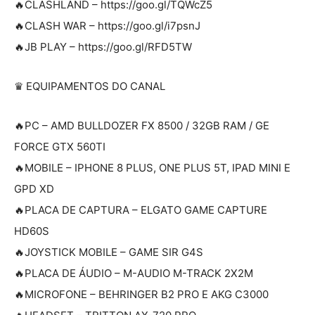
🔥CLASHLAND – https://goo.gl/TQWcZ5
🔥CLASH WAR – https://goo.gl/i7psnJ
🔥JB PLAY – https://goo.gl/RFD5TW
♛ EQUIPAMENTOS DO CANAL
🔥PC – AMD BULLDOZER FX 8500 / 32GB RAM / GE
FORCE GTX 560TI
🔥MOBILE – IPHONE 8 PLUS, ONE PLUS 5T, IPAD MINI E
GPD XD
🔥PLACA DE CAPTURA – ELGATO GAME CAPTURE
HD60S
🔥JOYSTICK MOBILE – GAME SIR G4S
🔥PLACA DE ÁUDIO – M-AUDIO M-TRACK 2X2M
🔥MICROFONE – BEHRINGER B2 PRO E AKG C3000