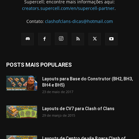
Supercell; encontre mais informações aqui:
creators.supercell.com/en/supercell-partner
.
Contato:
clashofclans-dicas@hotmail.com
POSTS MAIS POPULARES
Layouts para Base do Construtor (BH2, BH3,
BH4 e BH5)
23 de maio de 2017
Layouts de CV7 para Clash of Clans
29 de março de 2015
Layouts de Centro de vila 8 para Clash of