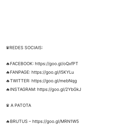
♛REDES SOCIAIS:
🔥FACEBOOK: https://goo.gl/oQxfPT
🔥FANPAGE: https://goo.gl/l5KYLu
🔥TWITTER: https://goo.gl/mebNqg
🔥INSTAGRAM: https://goo.gl/2YbGkJ
♛ A PATOTA
🔥BRUTUS – https://goo.gl/MRN1W5