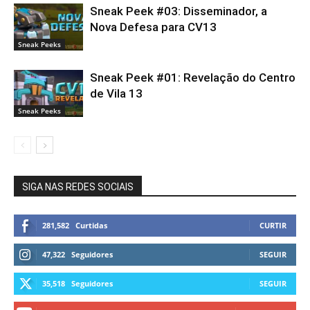
Sneak Peek #03: Disseminador, a
Nova Defesa para CV13
Sneak Peeks
Sneak Peek #01: Revelação do Centro
de Vila 13
Sneak Peeks
SIGA NAS REDES SOCIAIS
281,582
Curtidas
CURTIR
47,322
Seguidores
SEGUIR
35,518
Seguidores
SEGUIR