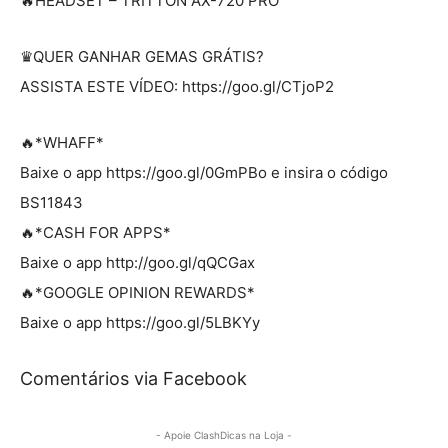
🔥HEADSET – TRITTON AX-720 PRO
♛QUER GANHAR GEMAS GRÁTIS?
ASSISTA ESTE VÍDEO: https://goo.gl/CTjoP2
🔥*WHAFF*
Baixe o app https://goo.gl/0GmPBo e insira o código
BS11843
🔥*CASH FOR APPS*
Baixe o app http://goo.gl/qQCGax
🔥*GOOGLE OPINION REWARDS*
Baixe o app https://goo.gl/5LBKYy
Comentários via Facebook
- Apoie ClashDicas na Loja -