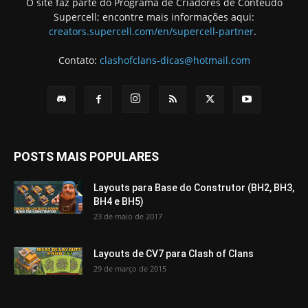
O site faz parte do Programa de Criadores de Conteúdo
Supercell; encontre mais informações aqui:
creators.supercell.com/en/supercell-partner
.
Contato:
clashofclans-dicas@hotmail.com
POSTS MAIS POPULARES
Layouts para Base do Construtor (BH2, BH3,
BH4 e BH5)
23 de maio de 2017
Layouts de CV7 para Clash of Clans
29 de março de 2015