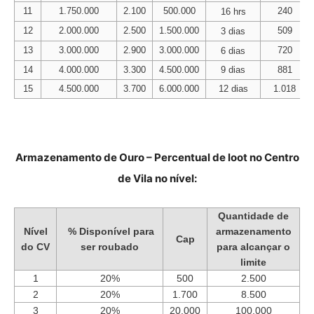
11
1.750.000
2.100
500.000
240
16 hrs
12
2.000.000
2.500
1.500.000
509
3 dias
13
3.000.000
2.900
3.000.000
720
6 dias
14
4.000.000
3.300
4.500.000
9 dias
881
15
4.500.000
3.700
6.000.000
12 dias
1.018
Armazenamento de Ouro – Percentual de loot no Centro
de Vila no nível:
Quantidade de
Nível
% Disponível para
armazenamento
Cap
do CV
ser roubado
para alcançar o
limite
1
20%
500
2.500
2
20%
1.700
8.500
3
20%
20.000
100.000