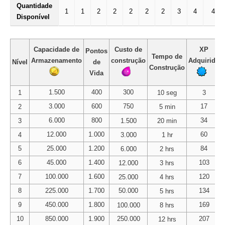
Quantidade
1
1
2
2
2
2
2
3
4
4
Disponível
Capacidade de
Custo de
XP
Pontos
Tempo de
Armazenamento
construção
Adquirido
Nível
de
Construção
Vida
1.500
400
300
1
10 seg
3
3.000
600
750
17
2
5 min
6.000
800
34
3
1.500
20 min
12.000
1.000
60
4
3.000
1 hr
5
25.000
1.200
84
6.000
2 hrs
6
45.000
1.400
103
12.000
3 hrs
7
100.000
1.600
120
25.000
4 hrs
8
225.000
1.700
50.000
134
5 hrs
9
450.000
1.800
169
100.000
8 hrs
10
850.000
1.900
250.000
207
12 hrs