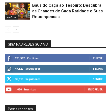
Baús do Caça ao Tesouro: Descubra
as Chances de Cada Raridade e Suas
Recompensas
Notícias
SIGA NAS REDES SOCIAIS
281,582
Curtidas
CURTIR
47,322
Seguidores
SEGUIR
35,518
Seguidores
SEGUIR
1,030
Inscritos
INSCREVER
Posts recentes