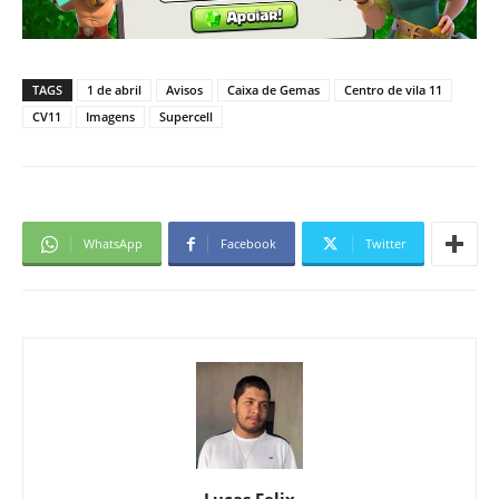
TAGS
1 de abril
Avisos
Caixa de Gemas
Centro de vila 11
CV11
Imagens
Supercell
WhatsApp
Facebook
Twitter