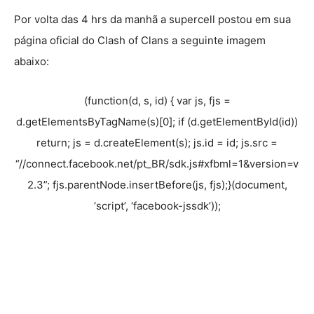
Por volta das 4 hrs da manhã a supercell postou em sua
página oficial do Clash of Clans a seguinte imagem
abaixo:
(function(d, s, id) { var js, fjs =
d.getElementsByTagName(s)[0]; if (d.getElementById(id))
return; js = d.createElement(s); js.id = id; js.src =
“//connect.facebook.net/pt_BR/sdk.js#xfbml=1&version=v
2.3”; fjs.parentNode.insertBefore(js, fjs);}(document,
‘script’, ‘facebook-jssdk’));