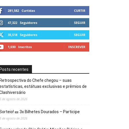
281,582
Curtidas
CURTIR
47,322
Seguidores
SEGUIR
35,518
Seguidores
SEGUIR
1,030
Inscritos
INSCREVER
Posts recentes
Retrospectiva do Chefe chegou – suas
estatísticas, estátuas exclusivas e prêmios de
Clashiversário
6 de agosto de 2026
Sorteio! 🎫 3x Bilhetes Dourados – Participe
3 de agosto de 2026