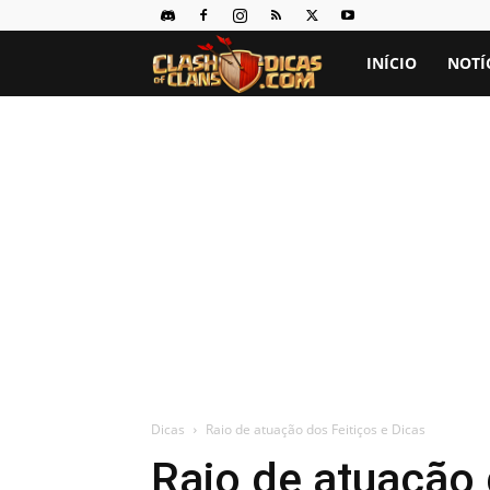
Clash
INÍCIO
NOTÍ
of
Clans
Dicas
Dicas
Raio de atuação dos Feitiços e Dicas
Raio de atuação 