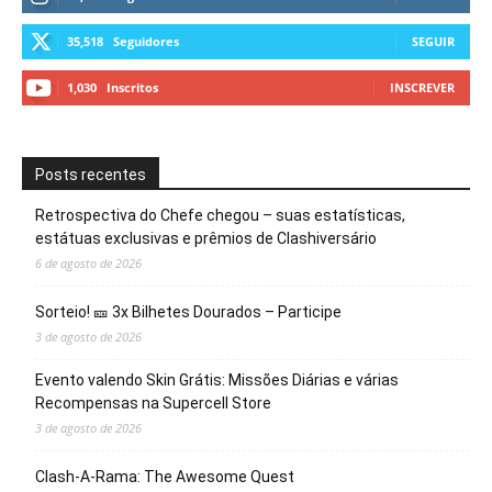
35,518
Seguidores
SEGUIR
1,030
Inscritos
INSCREVER
Posts recentes
Retrospectiva do Chefe chegou – suas estatísticas,
estátuas exclusivas e prêmios de Clashiversário
6 de agosto de 2026
Sorteio! 🎫 3x Bilhetes Dourados – Participe
3 de agosto de 2026
Evento valendo Skin Grátis: Missões Diárias e várias
Recompensas na Supercell Store
3 de agosto de 2026
Clash-A-Rama: The Awesome Quest