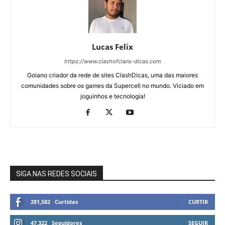
Lucas Felix
https://www.clashofclans-dicas.com
Goiano criador da rede de sites ClashDicas, uma das maiores
comunidades sobre os games da Supercell no mundo. Viciado em
joguinhos e tecnologia!
SIGA NAS REDES SOCIAIS
281,582
Curtidas
CURTIR
47,322
Seguidores
SEGUIR