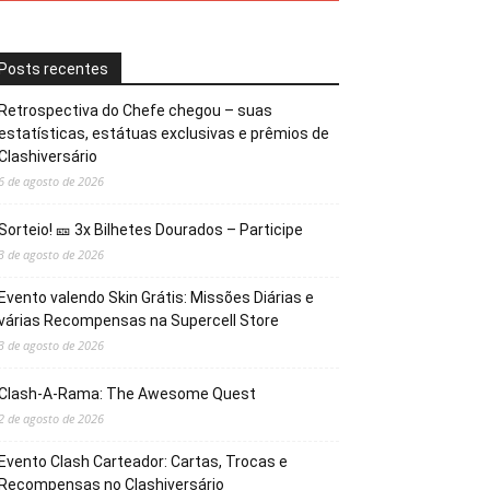
Posts recentes
Retrospectiva do Chefe chegou – suas
estatísticas, estátuas exclusivas e prêmios de
Clashiversário
6 de agosto de 2026
Sorteio! 🎫 3x Bilhetes Dourados – Participe
3 de agosto de 2026
Evento valendo Skin Grátis: Missões Diárias e
várias Recompensas na Supercell Store
3 de agosto de 2026
Clash-A-Rama: The Awesome Quest
2 de agosto de 2026
Evento Clash Carteador: Cartas, Trocas e
Recompensas no Clashiversário