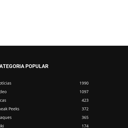
ATEGORIA POPULAR
tícias
1990
ídeo
1097
icas
423
neak Peeks
372
taques
365
ki
174