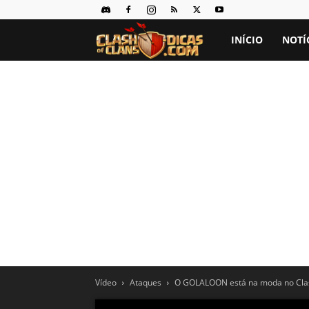
Clash
INÍCIO
NOTÍ
of
Clans
Dicas
Vídeo
Ataques
O GOLALOON está na moda no Clash