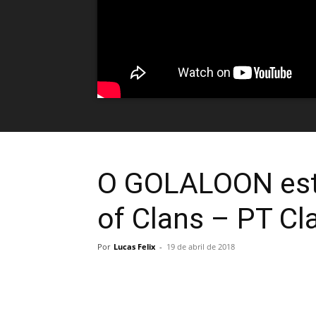
O GOLALOON est
of Clans – PT Cl
Por
Lucas Felix
-
19 de abril de 2018