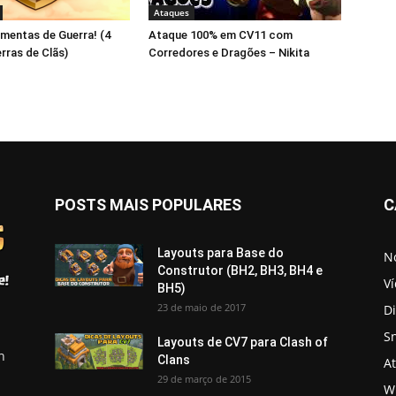
Ataques
mentas de Guerra! (4
Ataque 100% em CV11 com
rras de Clãs)
Corredores e Dragões – Nikita
POSTS MAIS POPULARES
C
Layouts para Base do
No
Construtor (BH2, BH3, BH4 e
V
BH5)
23 de maio de 2017
D
S
Layouts de CV7 para Clash of
h
Clans
A
29 de março de 2015
Wi