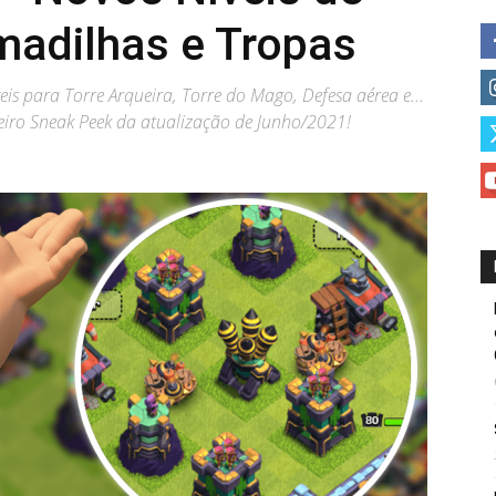
madilhas e Tropas
s para Torre Arqueira, Torre do Mago, Defesa aérea e...
eiro Sneak Peek da atualização de Junho/2021!