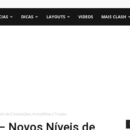
CIAS
DICAS
LAYOUTS
VIDEOS
MAIS CLASH
eis de Construções, Armadilhas e Tropas
– Novos Níveis de