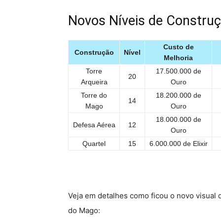
Novos Níveis de Constru
Custo de
Construção
Nível
Melhoria
Torre
17.500.000 de
20
Arqueira
Ouro
Torre do
18.200.000 de
14
Mago
Ouro
18.000.000 de
Defesa Aérea
12
Ouro
Quartel
15
6.000.000 de Elixir
Veja em detalhes como ficou o novo visual d
do Mago: