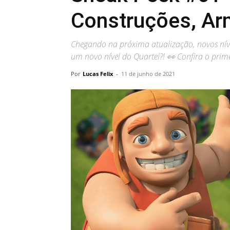
Construções, Ar
Chegando na próxima atualização, novos nívei
um novo nível do Quartel?! 👀 Confira o prim
Por
Lucas Felix
-
11 de junho de 2021