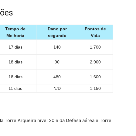
ções
Tempo de
Dano por
Pontos de
Melhoria
segundo
Vida
17 dias
140
1.700
18 dias
90
2.900
18 dias
480
1.600
11 dias
N/D
1.150
a Torre Arqueira nível 20 e da Defesa aérea e Torre