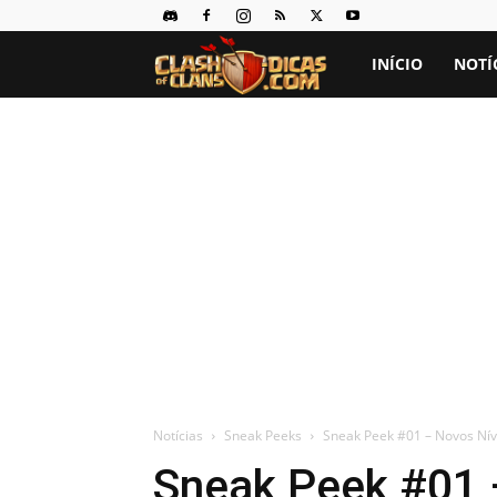
Clash
INÍCIO
NOTÍ
of
Clans
Dicas
Notícias
Sneak Peeks
Sneak Peek #01 – Novos Nív
Sneak Peek #01 