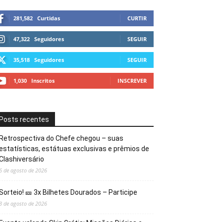
281,582
Curtidas
CURTIR
47,322
Seguidores
SEGUIR
35,518
Seguidores
SEGUIR
1,030
Inscritos
INSCREVER
Posts recentes
Retrospectiva do Chefe chegou – suas
estatísticas, estátuas exclusivas e prêmios de
Clashiversário
6 de agosto de 2026
Sorteio! 🎫 3x Bilhetes Dourados – Participe
3 de agosto de 2026